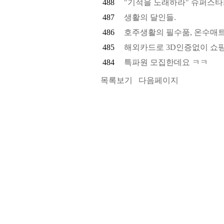
488
"기적을 노래하라" 슈퍼스타K 호
487
생활의 달인들.
486
호주생활의 필수품, 온수매
485
해외카드로 3D인증없이 쇼핑
484
특파원 모집한데요 ㅋㅋ
목록보기
다음페이지